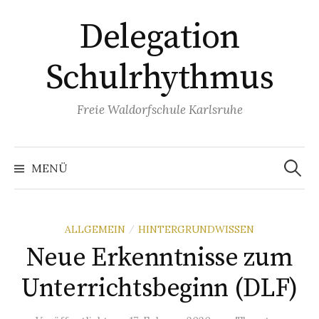
Springe
Delegation
zum
Inhalt
Schulrhythmus
Freie Waldorfschule Karlsruhe
Suchen
nach:
MENÜ
ALLGEMEIN
HINTERGRUNDWISSEN
/
Neue Erkenntnisse zum
Unterrichtsbeginn (DLF)