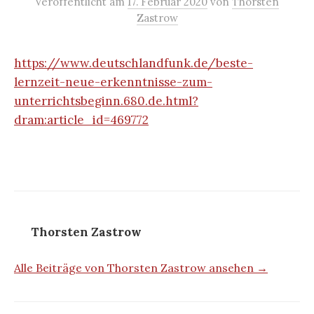
Veröffentlicht
am
17. Februar 2020
von
Thorsten
Zastrow
https://www.deutschlandfunk.de/beste-
lernzeit-neue-erkenntnisse-zum-
unterrichtsbeginn.680.de.html?
dram:article_id=469772
Thorsten Zastrow
Alle Beiträge von Thorsten Zastrow ansehen →